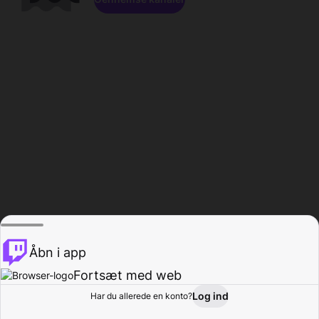
Åbn i app
Fortsæt med web
Log ind
Har du allerede en konto?
Hjem
Gennemse
Aktivitet
Profil