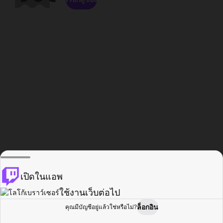
เปิดในแอพ
ใช้งานเว็บต่อไป
ล็อกอิน
คุณมีบัญชีอยู่แล้วใช่หรือไม่?
หน้าแรก
เรียกดู
กิจกรรม
โปรไฟล์