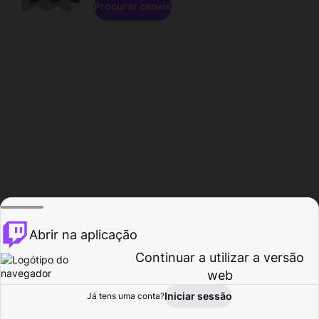
Procurar canais
Abrir na aplicação
Continuar a utilizar a versão
web
Iniciar sessão
Já tens uma conta?
Página inicial
Procurar
Atividade
Perfil