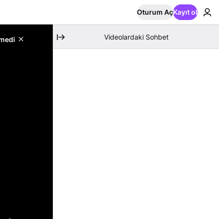
Oturum Aç
Kayıt ol
Videolardaki Sohbet
emedi