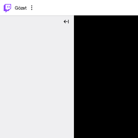
⌥
P
Gözat