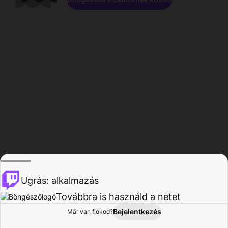
Ugrás: alkalmazás
Továbbra is használd a netet
Bejelentkezés
Már van fiókod?
Főoldal
Böngészés
Tevékenység
Profil