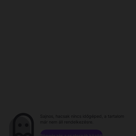
Sajnos, hacsak nincs időgéped, a tartalom
már nem áll rendelkezésre.
Böngészés a csatornák között