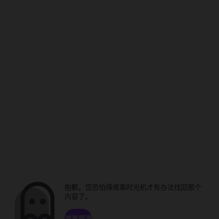
抱歉。您恐怕得搭乘时光机才有办法找回那个
内容了。
浏览频道