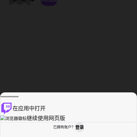
在应用中打开
继续使用网页版
登录
已拥有账户？
主页
浏览
活动纪录
个人资料