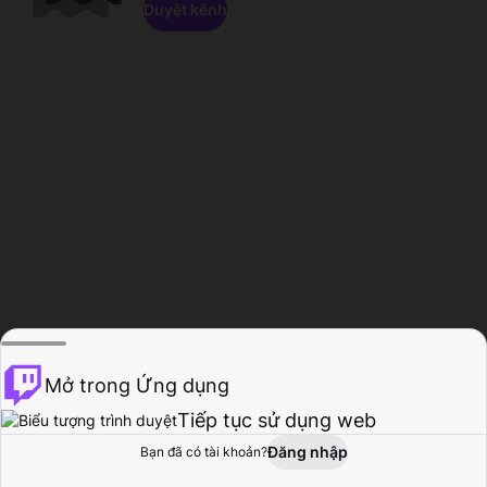
Duyệt kênh
Mở trong Ứng dụng
Tiếp tục sử dụng web
Đăng nhập
Bạn đã có tài khoản?
Trang chủ
Duyệt
Hoạt động
Hồ sơ