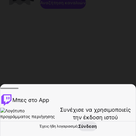
Αναζήτηση καναλιών
Μπες στο App
Συνέχισε να χρησιμοποιείς
την έκδοση ιστού
Σύνδεση
Έχεις ήδη λογαριασμό;
Αρχική σελίδα
Περιήγηση
Δραστηριότητα
Προφίλ