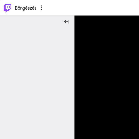
⌥
P
Böngészés