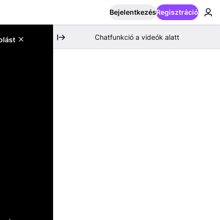
Bejelentkezés
Regisztráció
Chatfunkció a videók alatt
olást