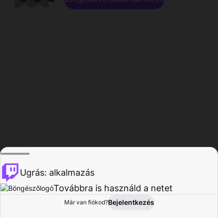
Ugrás: alkalmazás
Továbbra is használd a netet
Bejelentkezés
Már van fiókod?
Főoldal
Böngészés
Tevékenység
Profil