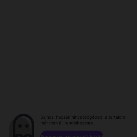
Sajnos, hacsak nincs időgéped, a tartalom
már nem áll rendelkezésre.
Böngészés a csatornák között