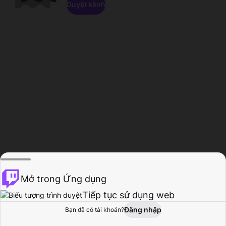
Duyệt kênh
Mở trong Ứng dụng
Tiếp tục sử dụng web
Đăng nhập
Bạn đã có tài khoản?
Trang chủ
Duyệt
Hoạt động
Hồ sơ