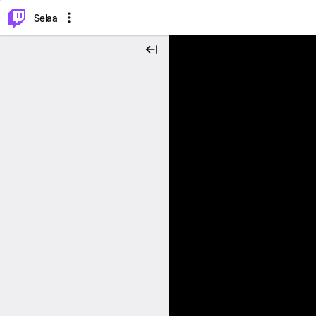
⌥
P
Selaa