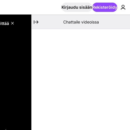
Kirjaudu sisään
Rekisteröidy
Chattaile videoissa
ittää