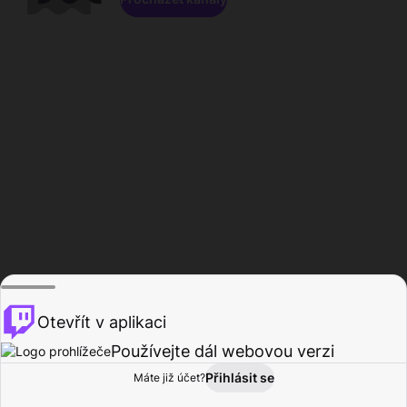
Otevřít v aplikaci
Používejte dál webovou verzi
Přihlásit se
Máte již účet?
Domů
Procházet
Aktivita
Profil