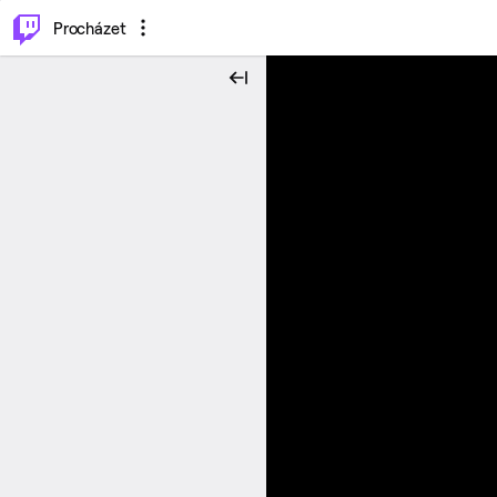
..
⌥
P
Procházet