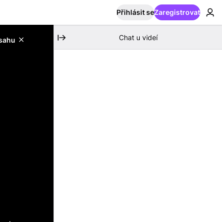
Přihlásit se
Zaregistrovat
Chat u videí
bsahu