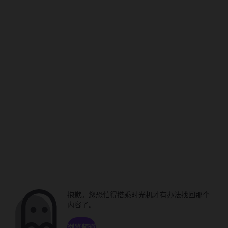
抱歉。您恐怕得搭乘时光机才有办法找回那个
内容了。
浏览频道