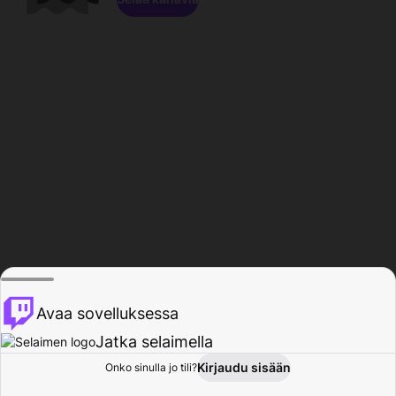
Avaa sovelluksessa
Jatka selaimella
Kirjaudu sisään
Onko sinulla jo tili?
Koti
Selaa
Toiminta
Profiili