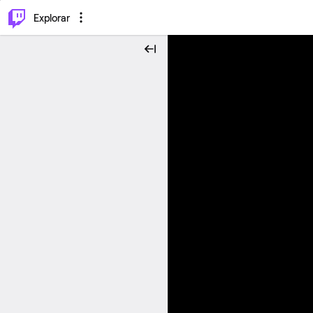
⌥
P
Explorar