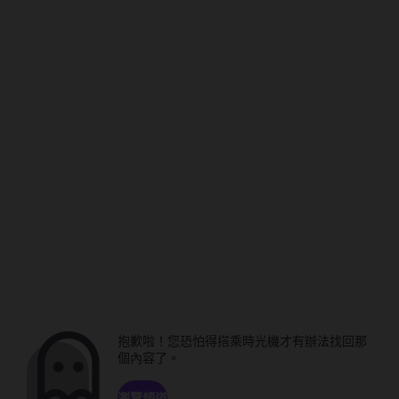
抱歉啦！您恐怕得搭乘時光機才有辦法找回那
個內容了。
瀏覽頻道