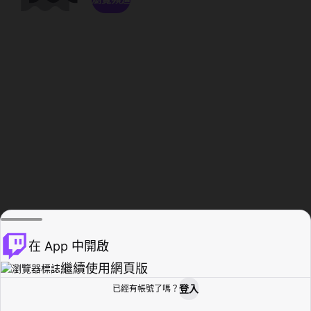
在 App 中開啟
繼續使用網頁版
登入
已經有帳號了嗎？
創作者基地
瀏覽
活動紀錄
個人檔案