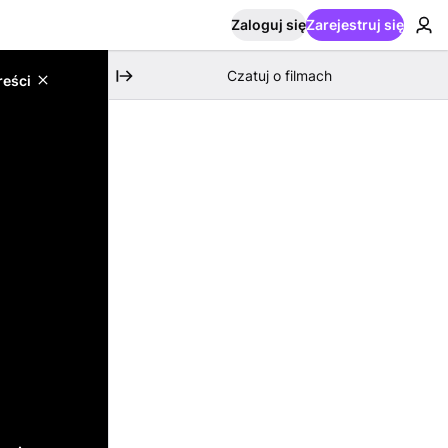
Zaloguj się
Zarejestruj się
Czatuj o filmach
reści