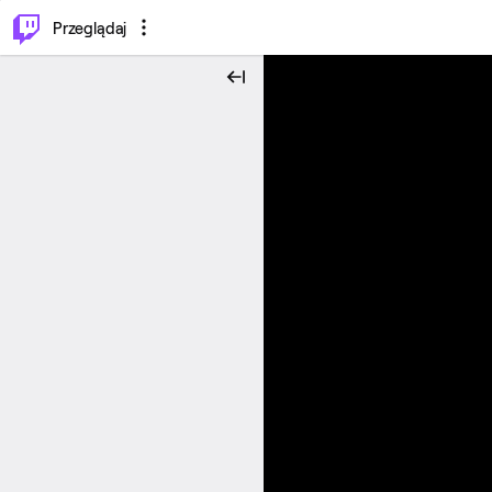
…
⌥
P
Przeglądaj