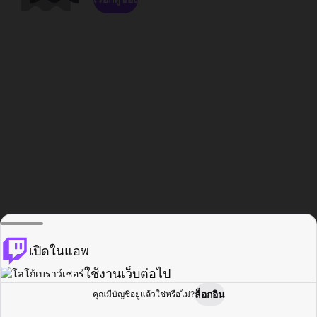
เปิดในแอพ
ใช้งานเว็บต่อไป
ล็อกอิน
คุณมีบัญชีอยู่แล้วใช่หรือไม่?
หน้าแรก
เรียกดู
กิจกรรม
โปรไฟล์