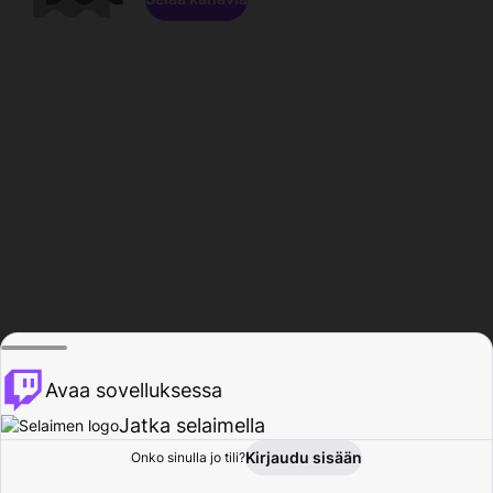
Avaa sovelluksessa
Jatka selaimella
Kirjaudu sisään
Onko sinulla jo tili?
Koti
Selaa
Toiminta
Profiili