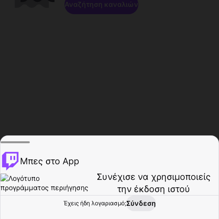
Αναζήτηση καναλιών
Μπες στο App
Συνέχισε να χρησιμοποιείς
την έκδοση ιστού
Σύνδεση
Έχεις ήδη λογαριασμό;
Αρχική σελίδα
Περιήγηση
Δραστηριότητα
Προφίλ