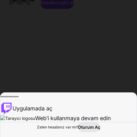
Kanallara göz at
Uygulamada aç
Web'i kullanmaya devam edin
Oturum Aç
Zaten hesabınız var mı?
Ana Sayfa
Gözat
Aktivite
Profil