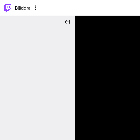
⌥
P
Bläddra