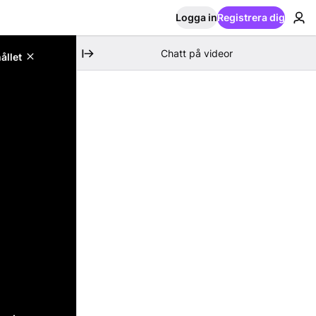
Logga in
Registrera dig
Chatt på videor
ållet