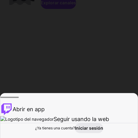
Explorar canales
Abrir en app
Seguir usando la web
Iniciar sesión
Página del
¿Ya tienes una cuenta?
Explorar
Actividad
Perfil
Creador