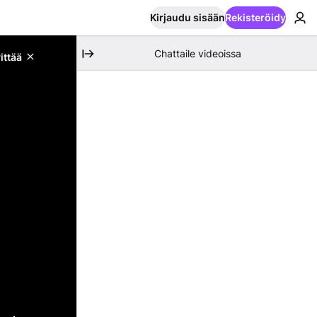
Kirjaudu sisään
Rekisteröidy
Chattaile videoissa
ittää