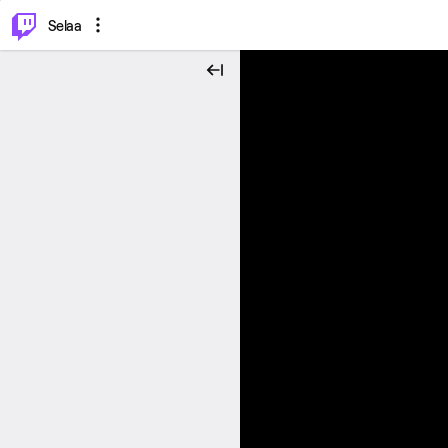
⌥
P
Selaa