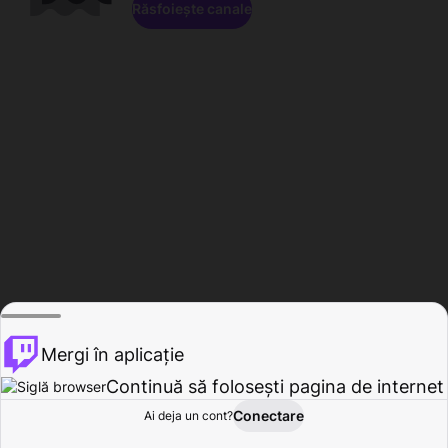
Răsfoiește canale
Mergi în aplicație
Continuă să folosești pagina de internet
Conectare
Ai deja un cont?
Acasă
Răsfoire
Activitate
Profil