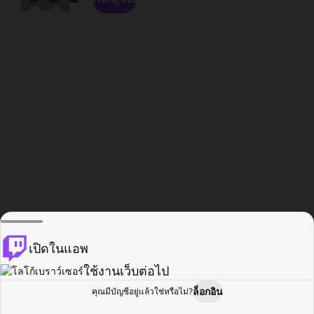
เปิดในแอพ
ใช้งานเว็บต่อไป
ล็อกอิน
คุณมีบัญชีอยู่แล้วใช่หรือไม่?
หน้าแรก
เรียกดู
กิจกรรม
โปรไฟล์