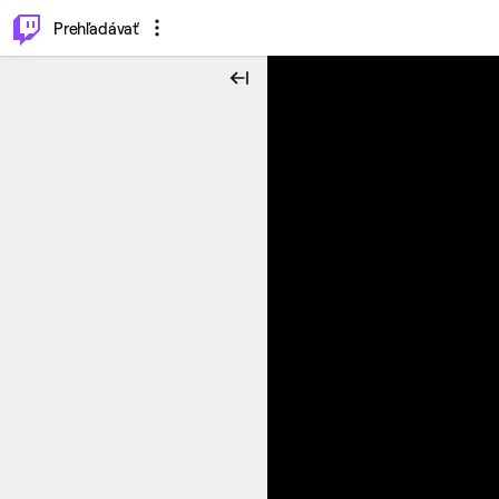
..
⌥
P
Prehľadávať