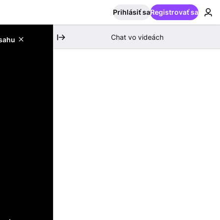
Prihlásiť sa
Registrovať sa
Chat vo videách
bsahu