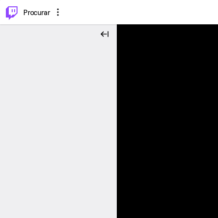
.
⌥
P
Procurar