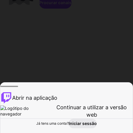
Procurar canais
Abrir na aplicação
Continuar a utilizar a versão
web
Iniciar sessão
Já tens uma conta?
Página inicial
Procurar
Atividade
Perfil