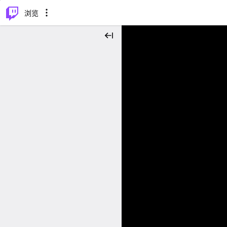
⌥
P
浏览