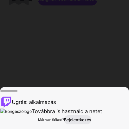
Ugrás: alkalmazás
Továbbra is használd a netet
Bejelentkezés
Már van fiókod?
Főoldal
Böngészés
Tevékenység
Profil