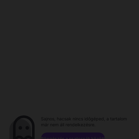
Sajnos, hacsak nincs időgéped, a tartalom
már nem áll rendelkezésre.
Böngészés a csatornák között