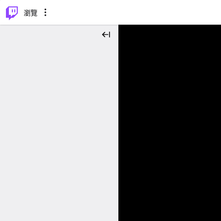
⌥
P
瀏覽