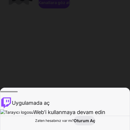
Kanallara göz at
Uygulamada aç
Web'i kullanmaya devam edin
Oturum Aç
Zaten hesabınız var mı?
Ana Sayfa
Gözat
Aktivite
Profil