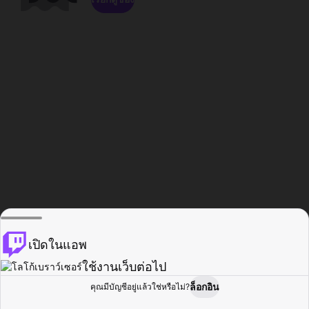
เปิดในแอพ
ใช้งานเว็บต่อไป
ล็อกอิน
คุณมีบัญชีอยู่แล้วใช่หรือไม่?
หน้าแรก
เรียกดู
กิจกรรม
โปรไฟล์