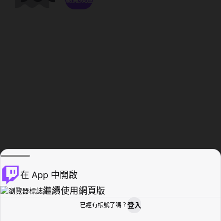
在 App 中開啟
繼續使用網頁版
登入
已經有帳號了嗎？
創作者基地
瀏覽
活動紀錄
個人檔案