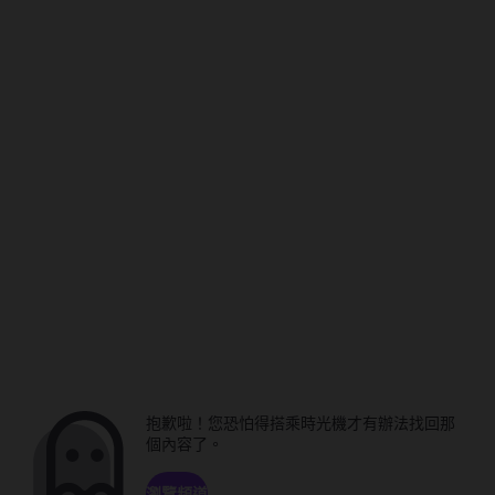
抱歉啦！您恐怕得搭乘時光機才有辦法找回那
個內容了。
瀏覽頻道