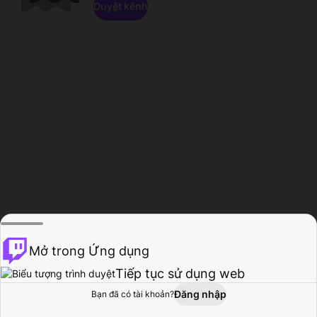
Duyệt kênh
Mở trong Ứng dụng
Tiếp tục sử dụng web
Đăng nhập
Bạn đã có tài khoản?
Trang chủ
Duyệt
Hoạt động
Hồ sơ