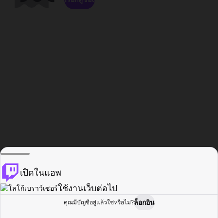
เปิดในแอพ
ใช้งานเว็บต่อไป
ล็อกอิน
คุณมีบัญชีอยู่แล้วใช่หรือไม่?
หน้าแรก
เรียกดู
กิจกรรม
โปรไฟล์