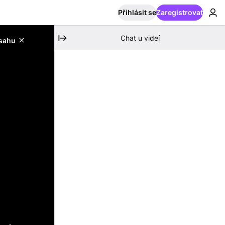
Přihlásit se
Zaregistrovat
Chat u videí
bsahu