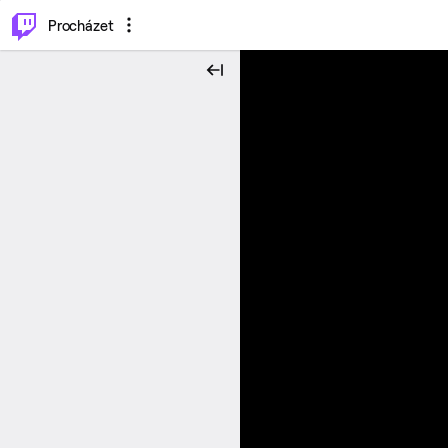
..
⌥
P
Procházet