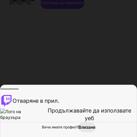
Преглед на каналите
Отваряне в прил.
Продължавайте да използвате
уеб
Влизане
Вече имате профил?
Начало
Преглед
Активност
Профил