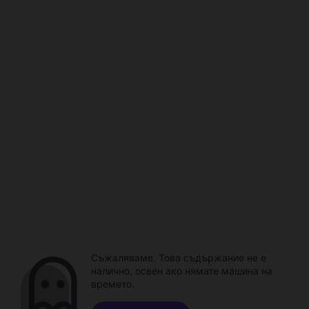
Съжаляваме. Това съдържание не е
налично, освен ако нямате машина на
времето.