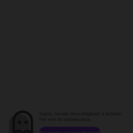
Sajnos, hacsak nincs időgéped, a tartalom
már nem áll rendelkezésre.
Böngészés a csatornák között