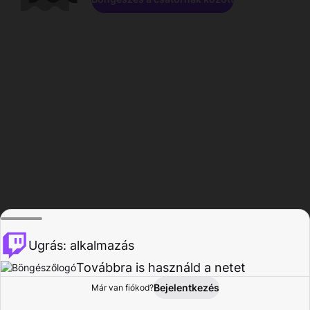
Ugrás: alkalmazás
Továbbra is használd a netet
Bejelentkezés
Már van fiókod?
Főoldal
Böngészés
Tevékenység
Profil