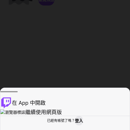
在 App 中開啟
繼續使用網頁版
登入
已經有帳號了嗎？
創作者基地
瀏覽
活動紀錄
個人檔案