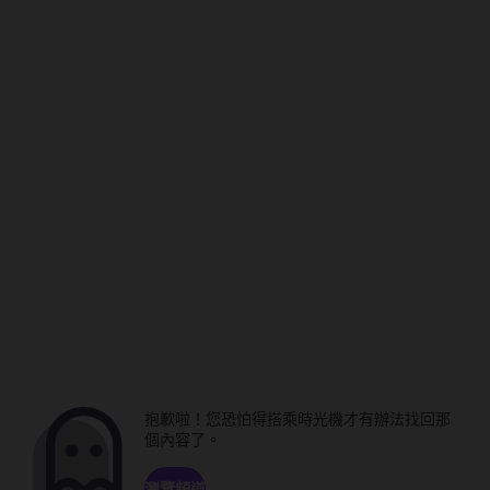
抱歉啦！您恐怕得搭乘時光機才有辦法找回那
個內容了。
瀏覽頻道