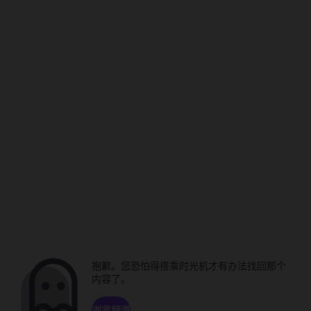
抱歉。您恐怕得搭乘时光机才有办法找回那个
内容了。
浏览频道