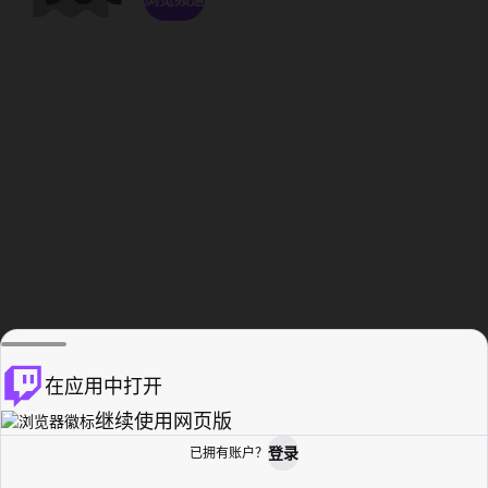
在应用中打开
继续使用网页版
登录
已拥有账户？
主页
浏览
活动纪录
个人资料