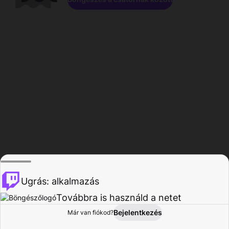
Ugrás: alkalmazás
Továbbra is használd a netet
Bejelentkezés
Már van fiókod?
Főoldal
Böngészés
Tevékenység
Profil