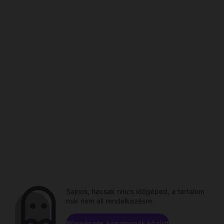
Sajnos, hacsak nincs időgéped, a tartalom
már nem áll rendelkezésre.
Böngészés a csatornák között