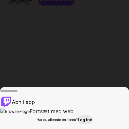
Åbn i app
Fortsæt med web
Log ind
Har du allerede en konto?
Hjem
Gennemse
Aktivitet
Profil