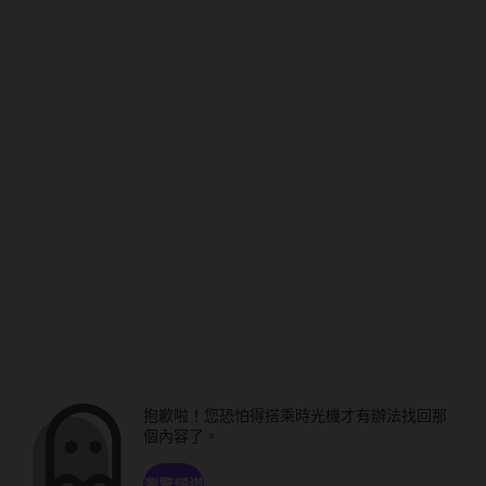
抱歉啦！您恐怕得搭乘時光機才有辦法找回那
個內容了。
瀏覽頻道