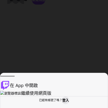
在 App 中開啟
繼續使用網頁版
登入
已經有帳號了嗎？
創作者基地
瀏覽
活動紀錄
個人檔案