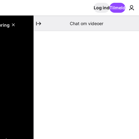
Log ind
Tilmeld
Chat om videoer
ering