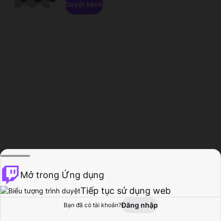
Duyệt kênh
Mở trong Ứng dụng
Tiếp tục sử dụng web
Đăng nhập
Bạn đã có tài khoản?
Trang chủ
Duyệt
Hoạt động
Hồ sơ