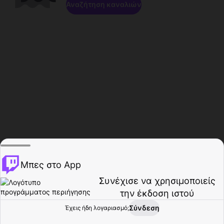
Αναζήτηση καναλιών
Μπες στο App
Συνέχισε να χρησιμοποιείς
την έκδοση ιστού
Σύνδεση
Έχεις ήδη λογαριασμό;
Αρχική σελίδα
Περιήγηση
Δραστηριότητα
Προφίλ